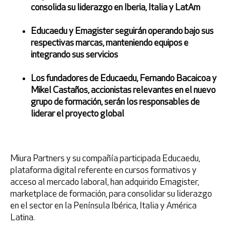
consolida su liderazgo en Iberia, Italia y LatAm
Educaedu y Emagister seguirán operando bajo sus
Recuperar la contraseña
respectivas marcas, manteniendo equipos e
integrando sus servicios
Los fundadores de Educaedu, Fernando Bacaicoa y
Mikel Castaños, accionistas relevantes en el nuevo
grupo de formación, serán los responsables de
liderar el proyecto global
Acepto la
política de privacidad
Miura Partners y su compañía participada Educaedu,
plataforma digital referente en cursos formativos y
acceso al mercado laboral, han adquirido Emagister,
marketplace de formación, para consolidar su liderazgo
* Campos obligatorios
en el sector en la Península Ibérica, Italia y América
Latina.