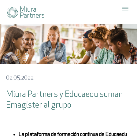
La Firma
Cerrar x
Estrategias
Acceso
Suscríbete
a nuestra
Inversores
Sostenibilidad
newsletter
02.05.2022
Usuario
Participadas
Miura Partners y Educaedu suman
Emagister al grupo
Área del inversor
Contraseña
Noticias
ES
EN
La plataforma de formación continua de Educaedu