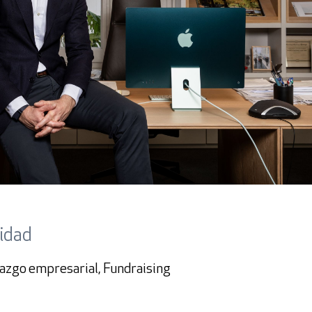
lidad
razgo empresarial, Fundraising