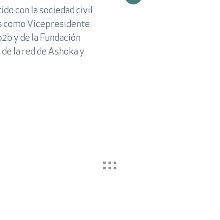
o con la sociedad civil
Contraseña
os como Vicepresidente
p2b y de la Fundación
de la red de Ashoka y
Recuperar la contraseñ