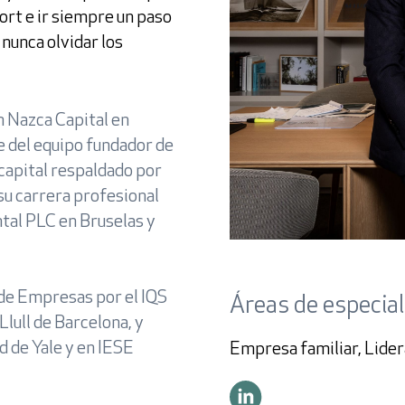
ort e ir siempre un paso
nunca olvidar los
ivacidad
n Nazca Capital en
 del equipo fundador de
capital respaldado por
su carrera profesional
tal PLC en Bruselas y
Acceso
Inversores
 de Empresas por el IQS
Áreas de especia
ull de Barcelona, y
 de Yale y en IESE
Empresa familiar, Lide
Usuario