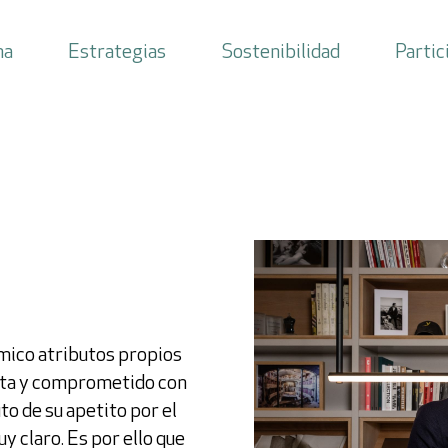
ma
Estrategias
Sostenibilidad
Partic
letter
mico atributos propios
ista y comprometido con
uto de su apetito por el
 claro. Es por ello que