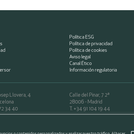
Política ESG
as
Política de privacidad
dad
Política de cookies
Aviso legal
Canal Ético
versor
Información regulatoria
sep Llovera, 4
Calle del Pinar, 7 2ª
rcelona
28006 - Madrid
72 34 40
T. +34 91 104 19 44
72 34 45
ses and to show you personalized advertising based on a profile created from
 Partners. All rights reserved.
uncios o contenidos personalizados y analizar nuestro tráfico. Al hacer