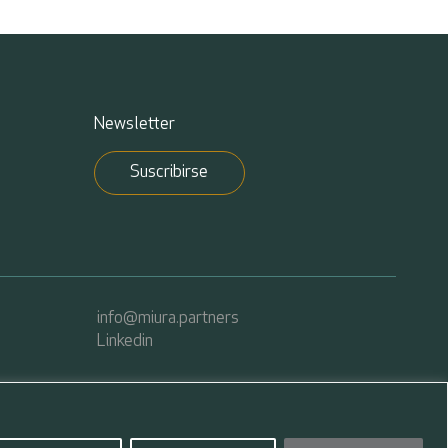
Newsletter
Suscribirse
info@miura.partners
Linkedin
 your
Reject
Configure
Accept