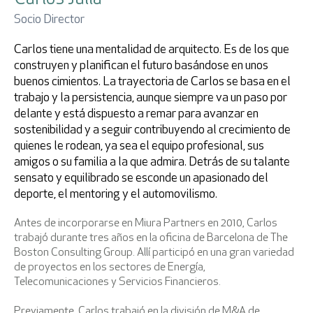
Socio Director
Carlos tiene una mentalidad de arquitecto. Es de los que
Recuperar la contraseña
construyen y planifican el futuro basándose en unos
buenos cimientos. La trayectoria de Carlos se basa en el
trabajo y la persistencia, aunque siempre va un paso por
delante y está dispuesto a remar para avanzar en
sostenibilidad y a seguir contribuyendo al crecimiento de
quienes le rodean, ya sea el equipo profesional, sus
amigos o su familia a la que admira. Detrás de su talante
Acepto la
política de privacidad
sensato y equilibrado se esconde un apasionado del
deporte, el mentoring y el automovilismo.
Antes de incorporarse en Miura Partners en 2010, Carlos
trabajó durante tres años en la oficina de Barcelona de The
Boston Consulting Group. Allí participó en una gran variedad
de proyectos en los sectores de Energía,
* Campos obligatorios
Telecomunicaciones y Servicios Financieros.
Previamente, Carlos trabajó en la división de M&A de